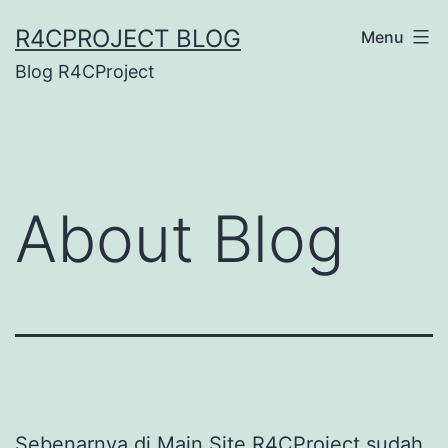
Skip
R4CPROJECT BLOG
Menu
to
Blog R4CProject
content
About Blog
Sebenarnya di Main Site R4CProject sudah